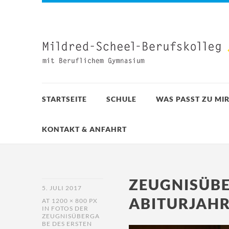
STARTSEITE
SCHULE
WAS PASST ZU MIR
KONTAKT & ANFAHRT
ZEUGNISÜB
5. JULI 2017
ABITURJAH
AT
1200 × 800 PX
IN
FOTOS DER
ZEUGNISÜBERGA
BE DES ERSTEN