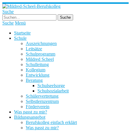
Suche
Suche
Menü
Startseite
Schule
Auszeichnungen
Leitsätze
Schulprogramm
Mildred Scheel
Schulleitung
Kollegium
Entwicklung
Beratung
Schulseelsorge
Schulsozialarbeit
Schülervertretung
Selbstlernzentrum
Förderverein
Was passt zu mir?
Bildungsangebot
Berufskolleg einfach erklärt
Was passt zu mir?