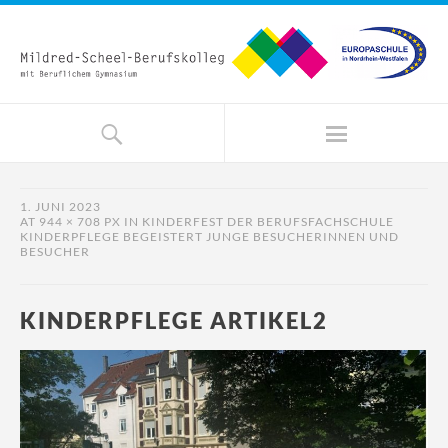
1. JUNI 2023
AT
944 × 708 PX
IN
KINDERFEST DER BERUFSFACHSCHULE
KINDERPFLEGE BEGEISTERT JUNGE BESUCHERINNEN UND
BESUCHER
KINDERPFLEGE ARTIKEL2