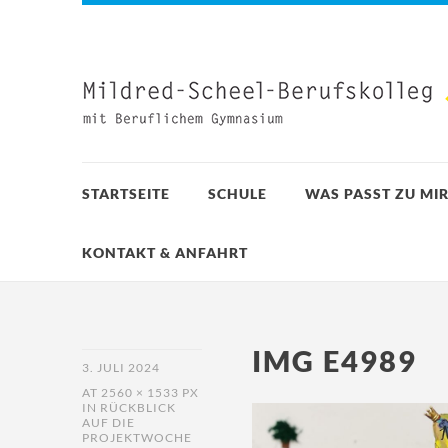
STARTSEITE
SCHULE
WAS PASST ZU MIR
KONTAKT & ANFAHRT
IMG E4989
3. JULI 2024
AT
2560 × 1533 PX
IN
RÜCKBLICK
AUF DIE
PROJEKTWOCHE