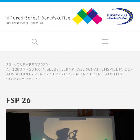
30. NOVEMBER 2020
AT
1280 × 720 PX
IN
SELBSTLERNPHASE SCHATTENSPIEL IN DER
AUSBILDUNG ZUR ERZIEHERIN/ZUM ERZIEHER – AUCH IN
CORONA-ZEITEN
FSP 26