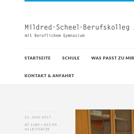
STARTSEITE
SCHULE
WAS PASST ZU MIR
KONTAKT & ANFAHRT
21. JUNI 2017
AT
1280 × 853 PX
IN
LEITSÄTZE