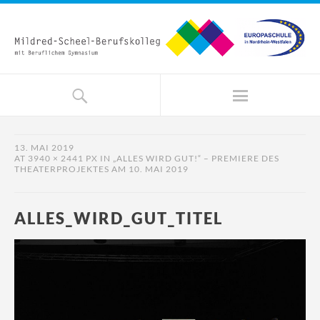
13. MAI 2019
AT
3940 × 2441 PX
IN
„ALLES WIRD GUT!“ – PREMIERE DES
THEATERPROJEKTES AM 10. MAI 2019
ALLES_WIRD_GUT_TITEL