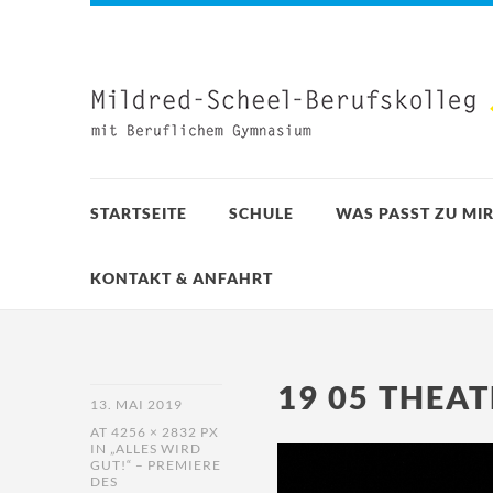
STARTSEITE
SCHULE
WAS PASST ZU MIR
KONTAKT & ANFAHRT
19 05 THEAT
13. MAI 2019
AT
4256 × 2832 PX
IN
„ALLES WIRD
GUT!“ – PREMIERE
DES