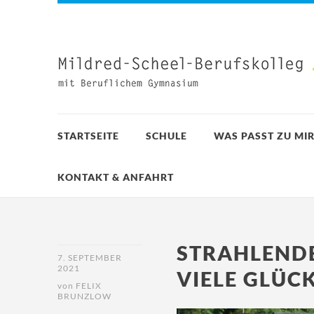
STARTSEITE
SCHULE
WAS PASST ZU MIR
KONTAKT & ANFAHRT
STRAHLEND
7. SEPTEMBER
2021
VIELE GLÜC
von
FELIX
BRUNZLOW