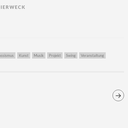
HIERWECK
assismus
Kunst
Musik
Projekt
Swing
Veranstaltung