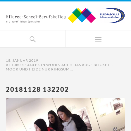
18. JANUAR 2019
AT
1080 × 1440 PX
IN
WOHIN AUCH DAS AUGE BLICKET …
MOOR UND HEIDE NUR RINGSUM …
20181128 132202