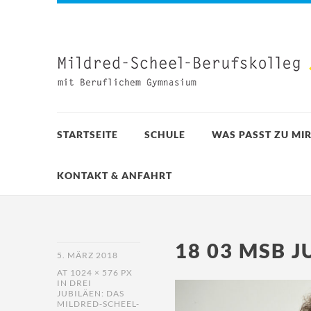
STARTSEITE
SCHULE
WAS PASST ZU MIR
KONTAKT & ANFAHRT
18 03 MSB 
5. MÄRZ 2018
AT
1024 × 576 PX
IN
DREI
JUBILÄEN: DAS
MILDRED-SCHEEL-