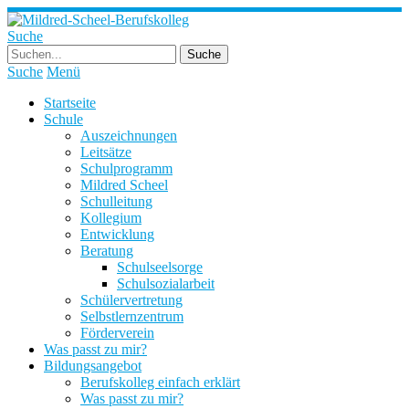
Suche
Suche
Menü
Startseite
Schule
Auszeichnungen
Leitsätze
Schulprogramm
Mildred Scheel
Schulleitung
Kollegium
Entwicklung
Beratung
Schulseelsorge
Schulsozialarbeit
Schülervertretung
Selbstlernzentrum
Förderverein
Was passt zu mir?
Bildungsangebot
Berufskolleg einfach erklärt
Was passt zu mir?