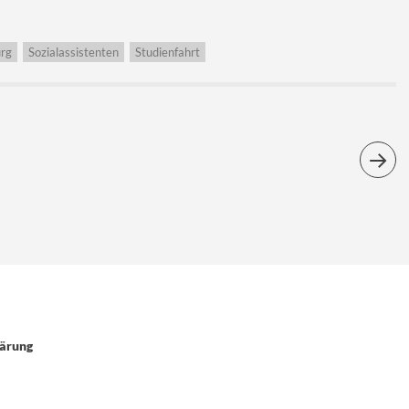
rg
Sozialassistenten
Studienfahrt
ärung