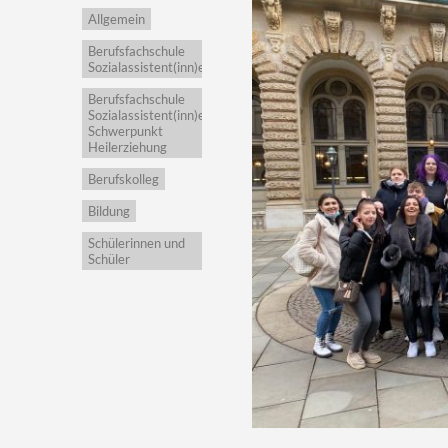
Allgemein
Berufsfachschule
Sozialassistent(inn)en
Berufsfachschule
Sozialassistent(inn)en,
Schwerpunkt
Heilerziehung
Berufskolleg
Bildung
Schülerinnen und
Schüler