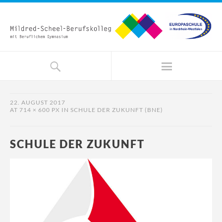
22. AUGUST 2017
AT
714 × 600 PX
IN
SCHULE DER ZUKUNFT (BNE)
SCHULE DER ZUKUNFT