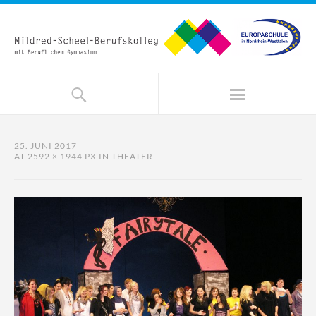
25. JUNI 2017
AT
2592 × 1944 PX
IN
THEATER