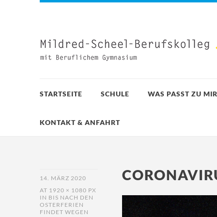
STARTSEITE
SCHULE
WAS PASST ZU MIR
KONTAKT & ANFAHRT
CORONAVIRU
14. MÄRZ 2020
AT
1920 × 1080 PX
IN
BIS NACH DEN
OSTERFERIEN
FINDET WEGEN