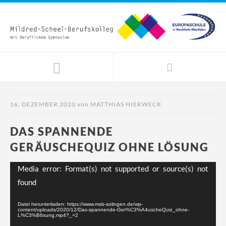
16. DEZEMBER 2020
von
MATTHIAS HIERWECK
DAS SPANNENDE
GERÄUSCHEQUIZ OHNE LÖSUNG
Video-
Media error: Format(s) not supported or source(s) not
Player
found
Datei herunterladen: https://www.msb-solingen.de/wp-
content/uploads/2020/12/Das-spannende-Ger%C3%A4uscheQuiz_ohne-
L%C3%B6sung.mp4?_=2