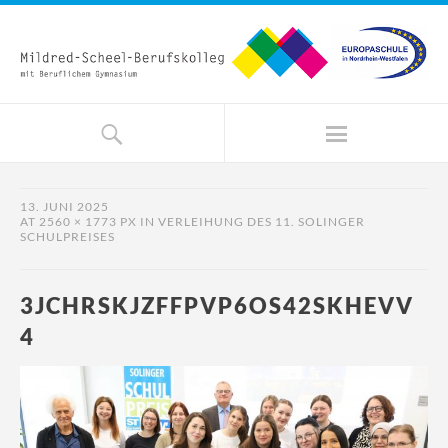
13. JUNI 2025
AT
2560 × 1773 PX
IN
VERLEIHUNG DES 11. SOLINGER
SCHULPREISES
3JCHRSKJZFFPVP6OS42SKHEVV
4