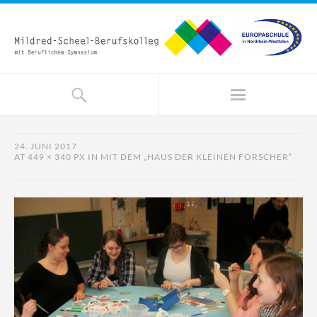
24. JUNI 2017
AT
449 × 340 PX
IN
MIT DEM „HAUS DER KLEINEN FORSCHER“