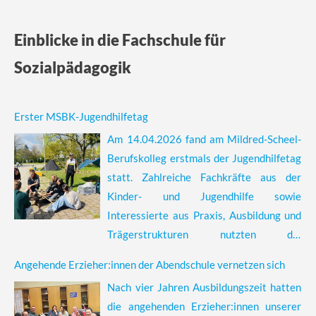
Einblicke in die Fachschule für
Sozialpädagogik
Erster MSBK-Jugendhilfetag
Am 14.04.2026 fand am Mildred-Scheel-
Berufskolleg erstmals der Jugendhilfetag
statt. Zahlreiche Fachkräfte aus der
Kinder- und Jugendhilfe sowie
Interessierte aus Praxis, Ausbildung und
Trägerstrukturen nutzten die
Gelegenheit zum Austausch, zur
Angehende Erzieher:innen der Abendschule vernetzen sich
Vernetzung und zur fachlichen Vertiefung.
Nach vier Jahren Ausbildungszeit hatten
Organisiert wurde die Veranstaltung von
die angehenden Erzieher:innen unserer
den Wahlkursen zur stationären Kinder-