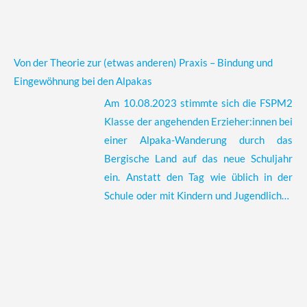
durchgeführt. An diesem Tag erlebten und
feierten Kinderlieder-macher:innen,
angehende Erzieher:innen und Kinder
Von der Theorie zur (etwas anderen) Praxis – Bindung und
verschiedene Kinderlieder aus ihren drei
Eingewöhnung bei den Alpakas
unterschiedlichen Perspektiven. Der „Toni
Am 10.08.2023 stimmte sich die FSPM2
singt e.V.“ schulte die angehenden
Klasse der angehenden Erzieher:innen bei
Erzieher:innen zunächst in Workshops zu
einer Alpaka-Wanderung durch das
den Themen Lieddidaktik und
Bergische Land auf das neue Schuljahr
Stimmbildung. Anschließend wurde
ein. Anstatt den Tag wie üblich in der
gemeinsam mit 99 Kindern aus den
Schule oder mit Kindern und Jugendlichen
Kindertageseinrichtungen Kita Quintino,
zu verbringen, durften die angehenden
Kita Altenbergerweg, Kita &
Erzieher:innen ihr im ersten
Familienzentrum St. Clemens, Städt. Kita
Ausbildungsjahr erworbenes Wissen an
Kannenhof und Familienzentrum Vorspel
anderen Lebewesen austesten – mit
die Aktion „,Stimmakrobaten und
dabei: Alpakas, Lamas und Ponys. Themen
Klangzauberer“ gestaltet. Im großen
wie Bindung und Eingewöhnung spielten