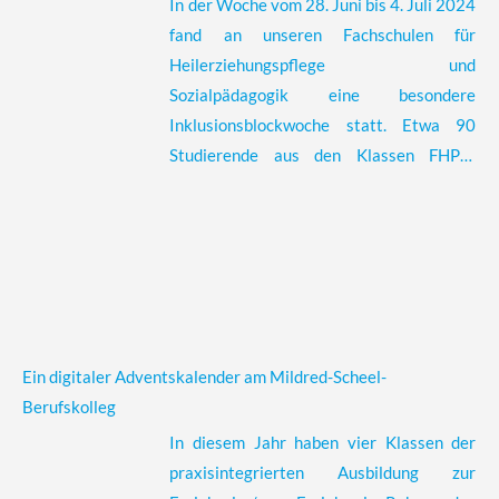
In der Woche vom 28. Juni bis 4. Juli 2024
Abenteuer- und Vertrauensübungen,
fand an unseren Fachschulen für
einen Feuerworkshop, Bogenschießen und
Heilerziehungspflege und
einen Niedrigseilgarten. Diese drei Tage
Sozialpädagogik eine besondere
boten den Studierenden nicht nur ein
Inklusionsblockwoche statt. Etwa 90
intensives, praxisnahes Lernerlebnis,
Studierende aus den Klassen FHPU,
sondern auch die Chance, sich selbst und
FSVU, FSPM1 und FSPM2 arbeiteten
ihre Mitstudierenden auf neue Weise
gemeinsam in insgesamt 17 Gruppen an
kennenzulernen. Die Blocktage bleiben
verschiedenen Aspekten des Themas
allen Teilnehmenden als eine wertvolle
Inklusion. Die Gruppen widmeten sich
Erfahrung im Gedächtnis, die den Schul-
einer breiten Palette von Themen,
und Praxisalltag um zahlreiche
darunter „Rechtliche Grundlagen der
Erkenntnisse und Erlebnisse bereichern
Inklusion“, „Historische Entwicklung von
Ein digitaler Adventskalender am Mildred-Scheel-
werden.
Inklusion“, „Vorurteilbewusste Erziehung“,
Berufskolleg
„Kinderbücher und Vielfalt“, „Unterstützte
In diesem Jahr haben vier Klassen der
Kommunikation“ und „Inklusion in der
praxisintegrierten Ausbildung zur
Schule“. Jede Gruppe erstellte einen